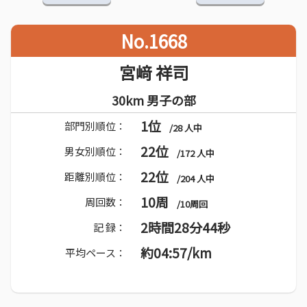
No.1668
宮﨑 祥司
30km 男子の部
1位
部門別順位：
/28 人中
22位
男女別順位：
/172 人中
22位
距離別順位：
/204 人中
10周
周回数：
/10周回
2時間28分44秒
記 録：
約04:57/km
平均ペース：