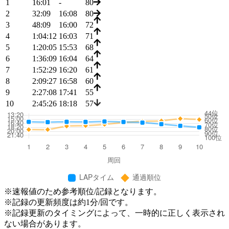
1
16:01
-
80
2
32:09
16:08
80
3
48:09
16:00
72
4
1:04:12
16:03
71
5
1:20:05
15:53
68
6
1:36:09
16:04
64
7
1:52:29
16:20
61
8
2:09:27
16:58
60
9
2:27:08
17:41
55
10
2:45:26
18:18
57
※速報値のため参考順位/記録となります。
※記録の更新頻度は約1分/回です。
※記録更新のタイミングによって、一時的に正しく表示され
ない場合があります。