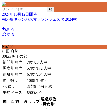
2024年10月12日開催
柏の葉キャンパスマラソンフェスタ 2024秋
戻 る
更 新
No.1654
行田 真勝
30km 男子の部
部門別順位：
7位
/28 人中
男女別順位：
57位
/172 人中
距離別順位：
67位
/204 人中
周回数：
10周
/10周回
記 録：
2時間45分26秒
平均ペース：
約05:30/km
通過順位
周 回
通 過
ラップ
(男女別)