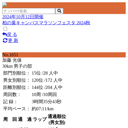
2024年10月12日開催
柏の葉キャンパスマラソンフェスタ 2024秋
戻 る
更 新
No.1651
加藤 光保
30km 男子の部
部門別順位：
15位
/28 人中
男女別順位：
120位
/172 人中
距離別順位：
144位
/204 人中
周回数：
10周
/10周回
記 録：
3時間35分43秒
平均ペース：
約07:11/km
通過順位
周 回
通 過
ラップ
(男女別)