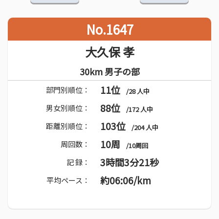
No.1647
大久保 孝
30km 男子の部
11位
部門別順位：
/28 人中
88位
男女別順位：
/172 人中
103位
距離別順位：
/204 人中
10周
周回数：
/10周回
3時間3分21秒
記 録：
約06:06/km
平均ペース：