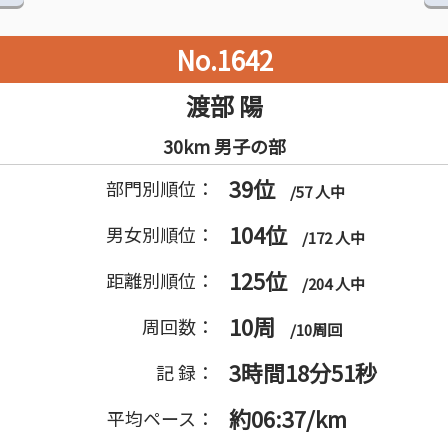
No.1642
渡部 陽
30km 男子の部
39位
部門別順位：
/57 人中
104位
男女別順位：
/172 人中
125位
距離別順位：
/204 人中
10周
周回数：
/10周回
3時間18分51秒
記 録：
約06:37/km
平均ペース：