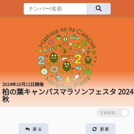
2024年10月12日開催
柏の葉キャンパスマラソンフェスタ 2024
秋
戻 る
更 新