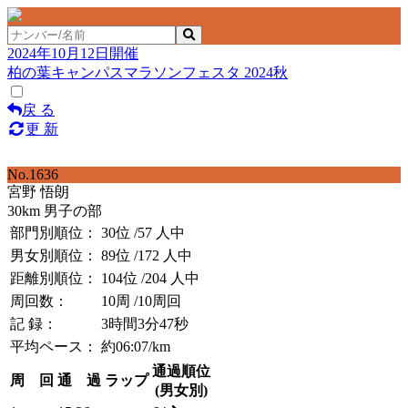
2024年10月12日開催
柏の葉キャンパスマラソンフェスタ 2024秋
戻 る
更 新
No.1636
宮野 悟朗
30km 男子の部
部門別順位：
30位
/57 人中
男女別順位：
89位
/172 人中
距離別順位：
104位
/204 人中
周回数：
10周
/10周回
記 録：
3時間3分47秒
平均ペース：
約06:07/km
通過順位
周 回
通 過
ラップ
(男女別)