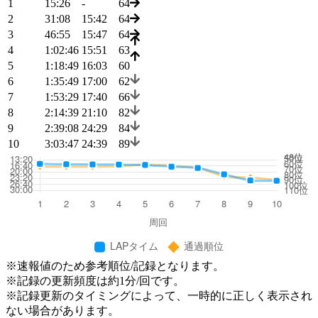
1
15:26
-
64
2
31:08
15:42
64
3
46:55
15:47
64
4
1:02:46
15:51
63
5
1:18:49
16:03
60
6
1:35:49
17:00
62
7
1:53:29
17:40
66
8
2:14:39
21:10
82
9
2:39:08
24:29
84
10
3:03:47
24:39
89
※速報値のため参考順位/記録となります。
※記録の更新頻度は約1分/回です。
※記録更新のタイミングによって、一時的に正しく表示され
ない場合があります。