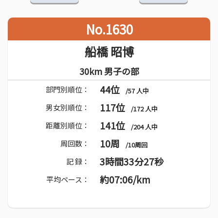
No.1630
船橋 昭博
30km 男子の部
44位
部門別順位：
/57 人中
117位
男女別順位：
/172 人中
141位
距離別順位：
/204 人中
10周
周回数：
/10周回
3時間33分27秒
記 録：
約07:06/km
平均ペース：