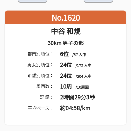
No.1620
中谷 和規
30km 男子の部
6位
部門別順位：
/57 人中
24位
男女別順位：
/172 人中
24位
距離別順位：
/204 人中
10周
周回数：
/10周回
2時間29分3秒
記 録：
約04:58/km
平均ペース：