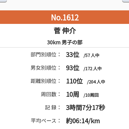
No.1612
菅 伸介
30km 男子の部
33位
部門別順位：
/57 人中
93位
男女別順位：
/172 人中
110位
距離別順位：
/204 人中
10周
周回数：
/10周回
3時間7分17秒
記 録：
約06:14/km
平均ペース：