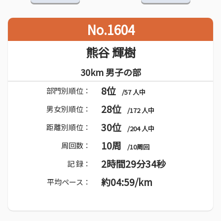
No.1604
熊谷 輝樹
30km 男子の部
8位
部門別順位：
/57 人中
28位
男女別順位：
/172 人中
30位
距離別順位：
/204 人中
10周
周回数：
/10周回
2時間29分34秒
記 録：
約04:59/km
平均ペース：