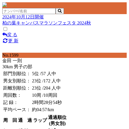
2024年10月12日開催
柏の葉キャンパスマラソンフェスタ 2024秋
戻 る
更 新
No.1599
金田 一則
30km 男子の部
部門別順位：
5位
/57 人中
男女別順位：
23位
/172 人中
距離別順位：
23位
/204 人中
周回数：
10周
/10周回
記 録：
2時間28分54秒
平均ペース：
約04:57/km
通過順位
周 回
通 過
ラップ
(男女別)