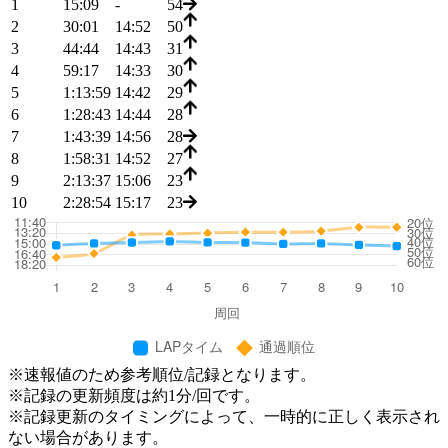
1
15:09
-
54
2
30:01
14:52
50
3
44:44
14:43
31
4
59:17
14:33
30
5
1:13:59
14:42
29
6
1:28:43
14:44
28
7
1:43:39
14:56
28
8
1:58:31
14:52
27
9
2:13:37
15:06
23
10
2:28:54
15:17
23
※速報値のため参考順位/記録となります。
※記録の更新頻度は約1分/回です。
※記録更新のタイミングによって、一時的に正しく表示され
ない場合があります。