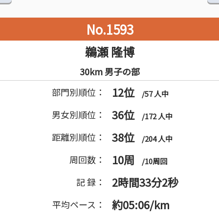
No.1593
鵜瀬 隆博
30km 男子の部
12位
部門別順位：
/57 人中
36位
男女別順位：
/172 人中
38位
距離別順位：
/204 人中
10周
周回数：
/10周回
2時間33分2秒
記 録：
約05:06/km
平均ペース：