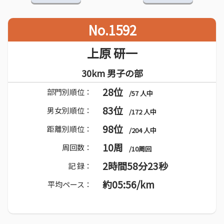
No.1592
上原 研一
30km 男子の部
28位
部門別順位：
/57 人中
83位
男女別順位：
/172 人中
98位
距離別順位：
/204 人中
10周
周回数：
/10周回
2時間58分23秒
記 録：
約05:56/km
平均ペース：