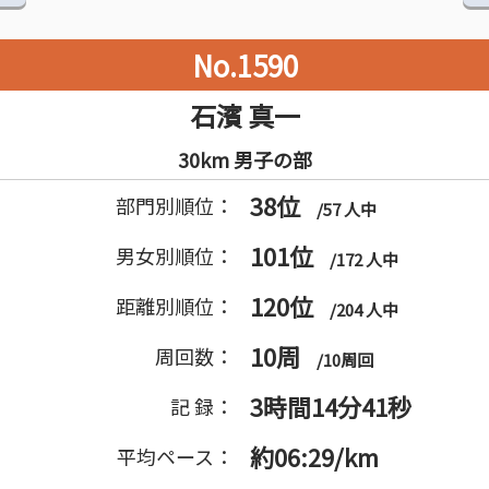
No.1590
石濱 真一
30km 男子の部
38位
部門別順位：
/57 人中
101位
男女別順位：
/172 人中
120位
距離別順位：
/204 人中
10周
周回数：
/10周回
3時間14分41秒
記 録：
約06:29/km
平均ペース：