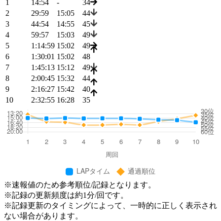
1
14:54
-
34
2
29:59
15:05
44
3
44:54
14:55
45
4
59:57
15:03
49
5
1:14:59
15:02
49
6
1:30:01
15:02
48
7
1:45:13
15:12
49
8
2:00:45
15:32
44
9
2:16:27
15:42
40
10
2:32:55
16:28
35
※速報値のため参考順位/記録となります。
※記録の更新頻度は約1分/回です。
※記録更新のタイミングによって、一時的に正しく表示され
ない場合があります。