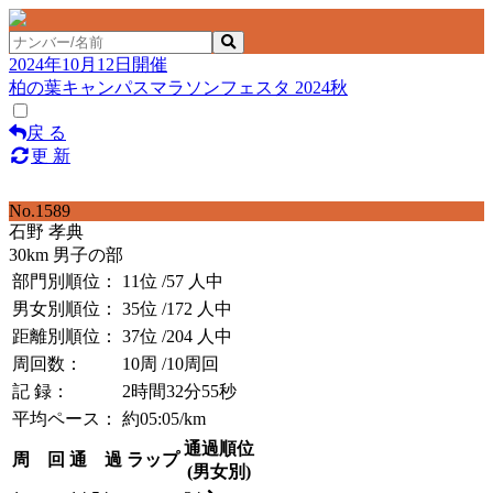
2024年10月12日開催
柏の葉キャンパスマラソンフェスタ 2024秋
戻 る
更 新
No.1589
石野 孝典
30km 男子の部
部門別順位：
11位
/57 人中
男女別順位：
35位
/172 人中
距離別順位：
37位
/204 人中
周回数：
10周
/10周回
記 録：
2時間32分55秒
平均ペース：
約05:05/km
通過順位
周 回
通 過
ラップ
(男女別)