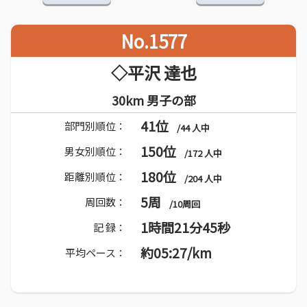
No.1577
◇平沢 達也
30km 男子の部
41位
部門別順位：
/44 人中
150位
男女別順位：
/172 人中
180位
距離別順位：
/204 人中
5周
周回数：
/10周回
1時間21分45秒
記 録：
約05:27/km
平均ペース：