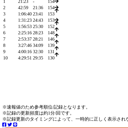
1
21:23
-
154
2
42:59
21:36
154
3
1:06:40
23:41
153
4
1:31:23
24:43
153
5
1:56:53
25:30
152
6
2:25:16
28:23
148
7
2:53:37
28:21
146
8
3:27:46
34:09
139
9
4:00:16
32:30
131
10
4:29:51
29:35
130
※速報値のため参考順位/記録となります。
※記録の更新頻度は約1分/回です。
※記録更新のタイミングによって、一時的に正しく表示され