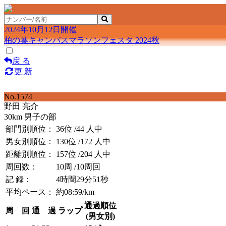
2024年10月12日開催
柏の葉キャンパスマラソンフェスタ 2024秋
戻 る
更 新
No.1574
野田 亮介
30km 男子の部
部門別順位：
36位
/44 人中
男女別順位：
130位
/172 人中
距離別順位：
157位
/204 人中
周回数：
10周
/10周回
記 録：
4時間29分51秒
平均ペース：
約08:59/km
通過順位
周 回
通 過
ラップ
(男女別)