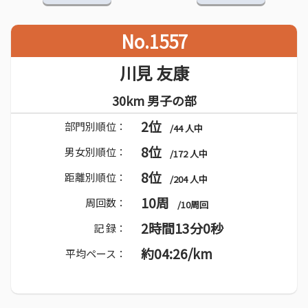
No.1557
川見 友康
30km 男子の部
2位
部門別順位：
/44 人中
8位
男女別順位：
/172 人中
8位
距離別順位：
/204 人中
10周
周回数：
/10周回
2時間13分0秒
記 録：
約04:26/km
平均ペース：