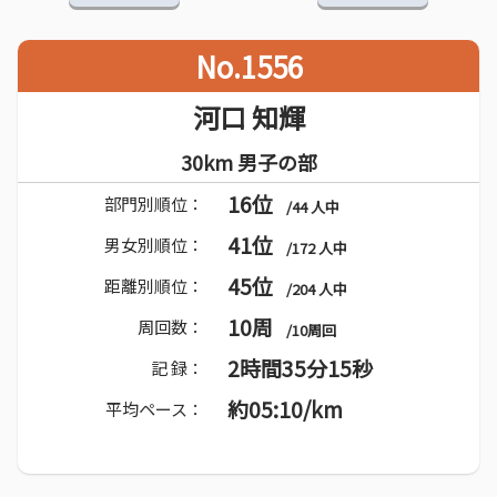
No.1556
河口 知輝
30km 男子の部
16位
部門別順位：
/44 人中
41位
男女別順位：
/172 人中
45位
距離別順位：
/204 人中
10周
周回数：
/10周回
2時間35分15秒
記 録：
約05:10/km
平均ペース：