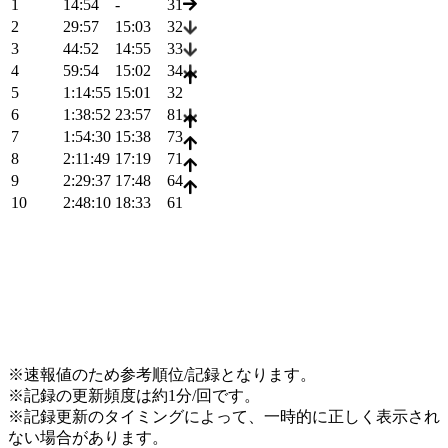
1
14:54
-
31
2
29:57
15:03
32
3
44:52
14:55
33
4
59:54
15:02
34
5
1:14:55
15:01
32
6
1:38:52
23:57
81
7
1:54:30
15:38
73
8
2:11:49
17:19
71
9
2:29:37
17:48
64
10
2:48:10
18:33
61
※速報値のため参考順位/記録となります。
※記録の更新頻度は約1分/回です。
※記録更新のタイミングによって、一時的に正しく表示され
ない場合があります。