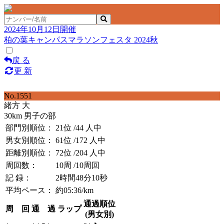
2024年10月12日開催
柏の葉キャンパスマラソンフェスタ 2024秋
戻 る
更 新
No.1551
緒方 大
30km 男子の部
部門別順位：
21位
/44 人中
男女別順位：
61位
/172 人中
距離別順位：
72位
/204 人中
周回数：
10周
/10周回
記 録：
2時間48分10秒
平均ペース：
約05:36/km
通過順位
周 回
通 過
ラップ
(男女別)