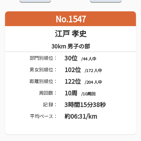
No.1547
江戸 孝史
30km 男子の部
30位
部門別順位：
/44 人中
102位
男女別順位：
/172 人中
122位
距離別順位：
/204 人中
10周
周回数：
/10周回
3時間15分38秒
記 録：
約06:31/km
平均ペース：