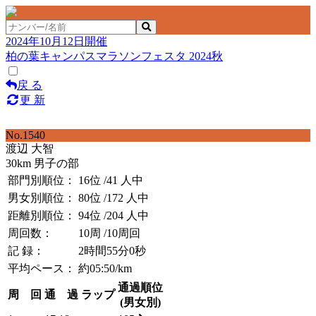
2024年10月12日開催
柏の葉キャンパスマラソンフェスタ 2024秋
戻 る
更 新
No.1540
渡辺 大智
30km 男子の部
部門別順位：
16位
/41 人中
男女別順位：
80位
/172 人中
距離別順位：
94位
/204 人中
周回数：
10周
/10周回
記 録：
2時間55分0秒
平均ペース：
約05:50/km
通過順位
周 回
通 過
ラップ
(男女別)