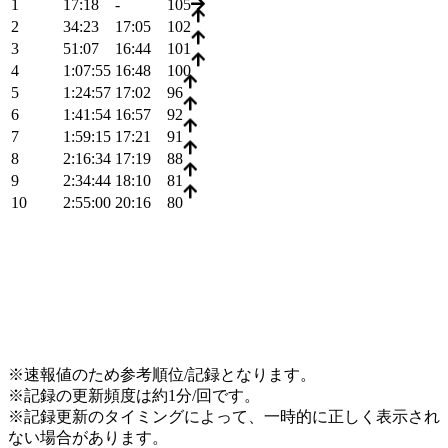
1
17:18
-
105
2
34:23
17:05
102
3
51:07
16:44
101
4
1:07:55
16:48
100
5
1:24:57
17:02
96
6
1:41:54
16:57
92
7
1:59:15
17:21
91
8
2:16:34
17:19
88
9
2:34:44
18:10
81
10
2:55:00
20:16
80
※速報値のため参考順位/記録となります。
※記録の更新頻度は約1分/回です。
※記録更新のタイミングによって、一時的に正しく表示され
ない場合があります。