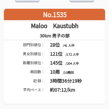
No.1535
Maloo Kaustubh
30km 男子の部
28位
部門別順位：
/41 人中
121位
男女別順位：
/172 人中
145位
距離別順位：
/204 人中
10周
周回数：
/10周回
3時間36分19秒
記 録：
約07:12/km
平均ペース：