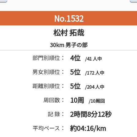
No.1532
松村 拓哉
30km 男子の部
4位
部門別順位：
/41 人中
5位
男女別順位：
/172 人中
5位
距離別順位：
/204 人中
10周
周回数：
/10周回
2時間8分12秒
記 録：
約04:16/km
平均ペース：