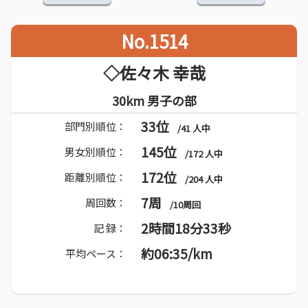
No.1514
◇佐々木 幸哉
30km 男子の部
33位
部門別順位：
/41 人中
145位
男女別順位：
/172 人中
172位
距離別順位：
/204 人中
7周
周回数：
/10周回
2時間18分33秒
記 録：
約06:35/km
平均ペース：