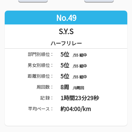
No.49
S.Y.S
ハーフリレー
5位
部門別順位：
/55 組中
5位
男女別順位：
/55 組中
5位
距離別順位：
/55 組中
8周
周回数：
/8周回
1時間23分29秒
記 録：
約04:00/km
平均ペース：