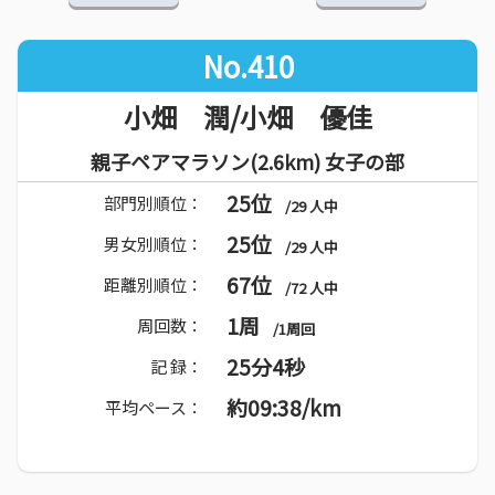
No.410
小畑 潤/小畑 優佳
親子ペアマラソン(2.6km) 女子の部
25位
部門別順位：
/29 人中
25位
男女別順位：
/29 人中
67位
距離別順位：
/72 人中
1周
周回数：
/1周回
25分4秒
記 録：
約09:38/km
平均ペース：