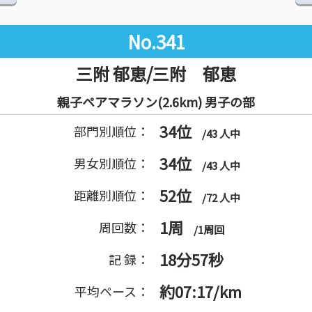
No.341
三附 郁恵/三附 郁恵
親子ペアマラソン(2.6km) 男子の部
34位
部門別順位：
/43 人中
34位
男女別順位：
/43 人中
52位
距離別順位：
/72 人中
1周
周回数：
/1周回
18分57秒
記 録：
約07:17/km
平均ペース：