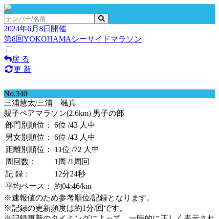
2024年6月8日開催
第8回YOKOHAMAシーサイドマラソン
戻 る
更 新
No.340
三浦慧太/三浦 颯真
親子ペアマラソン(2.6km) 男子の部
部門別順位：
6位
/43 人中
男女別順位：
6位
/43 人中
距離別順位：
11位
/72 人中
周回数：
1周
/1周回
記 録：
12分24秒
平均ペース：
約04:46/km
※速報値のため参考順位/記録となります。
※記録の更新頻度は約1分/回です。
※記録更新のタイミングによって、一時的に正しく表示され