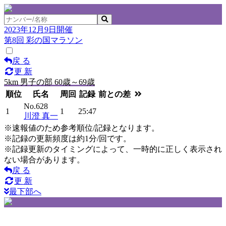
2023年12月9日開催
第8回 彩の国マラソン
戻 る
更 新
5km 男子の部 60歳～69歳
順位
氏名
周回
記録
前との差
No.628
1
1
25:47
川澄 真一
※速報値のため参考順位/記録となります。
※記録の更新頻度は約1分/回です。
※記録更新のタイミングによって、一時的に正しく表示され
ない場合があります。
戻 る
更 新
最下部へ