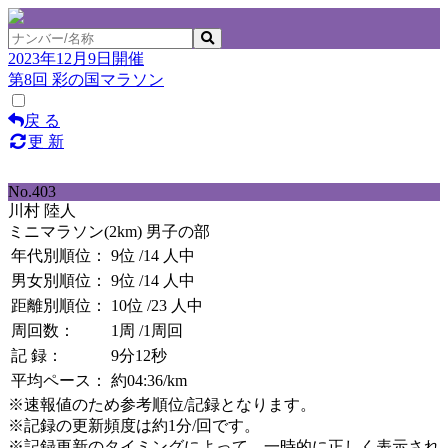
2023年12月9日開催
第8回 彩の国マラソン
戻 る
更 新
No.403
川村 陸人
ミニマラソン(2km) 男子の部
年代別順位：
9位
/14 人中
男女別順位：
9位
/14 人中
距離別順位：
10位
/23 人中
周回数：
1周
/1周回
記 録：
9分12秒
平均ペース：
約04:36/km
※速報値のため参考順位/記録となります。
※記録の更新頻度は約1分/回です。
※記録更新のタイミングによって、一時的に正しく表示され