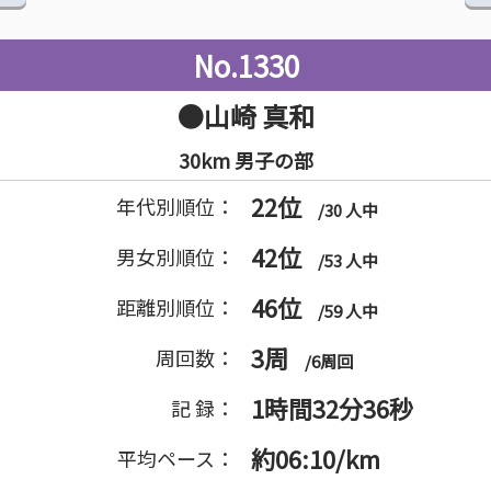
No.1330
●山崎 真和
30km 男子の部
22位
年代別順位：
/30 人中
42位
男女別順位：
/53 人中
46位
距離別順位：
/59 人中
3周
周回数：
/6周回
1時間32分36秒
記 録：
約06:10/km
平均ペース：