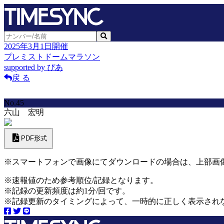
2025年3月1日開催
プレミストドームマラソン
supported by ぴあ
戻 る
No.45
六山 宏明
PDF形式
※スマートフォンで画像にてダウンロードの場合は、上部画
※速報値のため参考順位/記録となります。
※記録の更新頻度は約1分/回です。
※記録更新のタイミングによって、一時的に正しく表示され