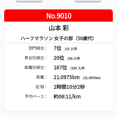
No.9010
山本 彩
ハーフマラソン 女子の部（50歳代）
7位
部門順位：
/15 人中
20位
男女別順位：
/58 人中
167位
距離別順位：
/335 人中
21.0975km
距離：
/21.0975km
2時間10分2秒
記 録：
約06:11/km
平均ペース：