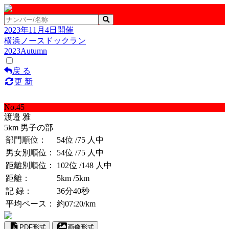
2023年11月4日開催
横浜ノースドックラン
2023Autumn
戻 る
更 新
No.45
渡邉 雅
5km 男子の部
部門順位：
54位
/75 人中
男女別順位：
54位
/75 人中
距離別順位：
102位
/148 人中
距離：
5km
/5km
記 録：
36分40秒
平均ペース：
約07:20/km
PDF形式
画像形式