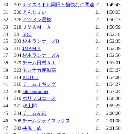
30
307
ナイスミドル岡田と愉快な仲間達
21
1:49:43
31
330
えんじょい
21
1:50:03
32
326
イツメン選抜
21
1:50:13
33
318
ＪＭＡＭ Ａ
21
1:50:59
34
331
SRC
21
1:52:18
35
303
杉本ランナーズB
21
1:52:35
36
311
JMAM B
21
1:52:39
37
304
杉本ランナーズA
21
1:52:56
38
329
チーム田村ＡＩ
21
1:53:01
39
323
モンナカ運動部
21
1:53:27
40
314
KDDI-3
21
1:54:06
41
316
チームＪギング
21
1:54:27
42
306
kitchenrunner
21
1:57:04
43
310
ホリプロエース
21
1:58:30
44
321
浅土間
21
1:59:23
45
334
チームASK
21
2:00:00
46
308
チームクライマックス
21
2:01:08
47
302
井尻一族
21
2:01:50