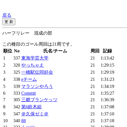
戻る
ハーフリレー 混成の部
この種目のゴール周回は21周です。
順位
No
氏名/チーム
周回
記録
1
337
東海学芸大学
21
1:13:42
2
320
やっちゃえ
21
1:29:15
3
325
一橋駅伝同好会
21
1:29:19
4
338
eチーム
21
1:31:23
5
339
マラソンやろう
21
1:34:19
6
333
Commit
21
1:35:27
7
305
三郷ブランケッツ
21
1:36:39
8
342
第6鈴木組
21
1:37:08
9
347
＠久保ゼミ＠
21
1:37:10
10
340
88
21
1:37:18