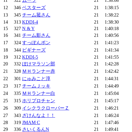
11
322
ムーツ
21
1:38:08
12
346
ベスターズ
21
1:38:15
13
345
チーム菰さん
21
1:38:22
14
313
KDDI-4
21
1:38:30
15
327
N & Y
21
1:40:18
16
341
チーム影さん
21
1:40:56
17
324
すっぽんポン
21
1:41:23
18
344
ビギナーズ
21
1:41:34
19
312
KDDI-5
21
1:41:55
20
332
ぽけマラソン部
21
1:42:28
21
328
ＭＨランナー赤
21
1:42:42
22
301
にゅみこと淳
21
1:44:31
23
317
チームＪッキ
21
1:44:49
24
335
ＭＨランナー白
21
1:45:04
25
315
ホリプロチャン
21
1:45:17
26
309
イシクラクローバーＺ
21
1:46:21
27
343
ざけんなよ！！
21
1:46:24
28
319
JMAM C
21
1:47:46
29
336
さいくるんN
21
1:49:41