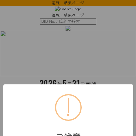
速報・結果ページ
速報・結果ページ
2026
5
31
年
月
日開催
しまなみサラウンド 2026
種目
このページのQRコード