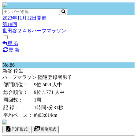
2023年11月12日開催
第18回
世田谷２４６ハーフマラソン
戻 る
更 新
No.86
新谷 倖生
ハーフマラソン 陸連登録者男子
部門順位：
9位
/459 人中
総合順位：
9位
/1771 人中
周回数：
1周
記 録：
1時間3分31秒
平均ペース：
約03:01/km
PDF形式
画像形式