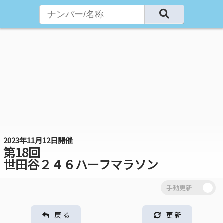
2023年11月12日開催
第18回
世田谷２４６ハーフマラソン
戻 る
更 新