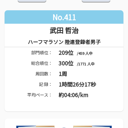
No.411
武田 哲治
ハーフマラソン 陸連登録者男子
209位
部門順位：
/459 人中
300位
総合順位：
/1771 人中
1周
周回数：
1時間26分17秒
記 録：
約04:06/km
平均ペース：