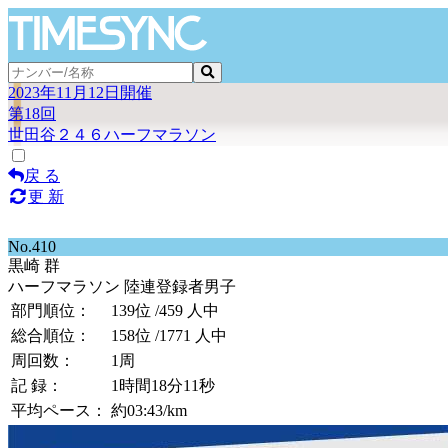
2023年11月12日開催
第18回
世田谷２４６ハーフマラソン
戻 る
更 新
No.410
黒崎 群
ハーフマラソン 陸連登録者男子
部門順位：
139位
/459 人中
総合順位：
158位
/1771 人中
周回数：
1周
記 録：
1時間18分11秒
平均ペース：
約03:43/km