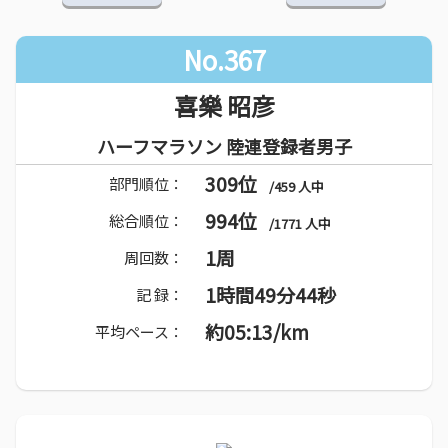
No.367
喜樂 昭彦
ハーフマラソン 陸連登録者男子
309位
部門順位：
/459 人中
994位
総合順位：
/1771 人中
1周
周回数：
1時間49分44秒
記 録：
約05:13/km
平均ペース：