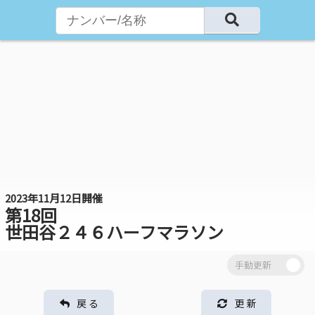
2023年11月12日開催
第18回
世田谷２４６ハーフマラソン
戻 る
更 新