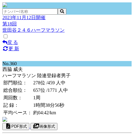
2023年11月12日開催
第18回
世田谷２４６ハーフマラソン
戻 る
更 新
No.360
西脇 威夫
ハーフマラソン 陸連登録者男子
部門順位：
278位
/459 人中
総合順位：
657位
/1771 人中
周回数：
1周
記 録：
1時間38分56秒
平均ペース：
約04:42/km
PDF形式
画像形式