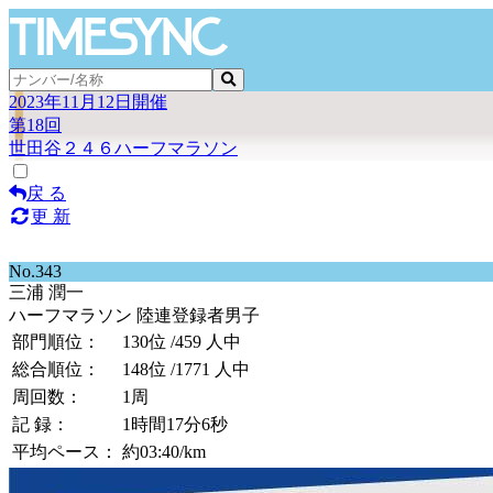
2023年11月12日開催
第18回
世田谷２４６ハーフマラソン
戻 る
更 新
No.343
三浦 潤一
ハーフマラソン 陸連登録者男子
部門順位：
130位
/459 人中
総合順位：
148位
/1771 人中
周回数：
1周
記 録：
1時間17分6秒
平均ペース：
約03:40/km