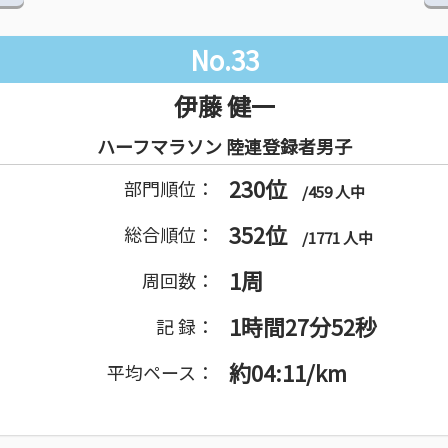
No.33
伊藤 健一
ハーフマラソン 陸連登録者男子
230位
部門順位：
/459 人中
352位
総合順位：
/1771 人中
1周
周回数：
1時間27分52秒
記 録：
約04:11/km
平均ペース：