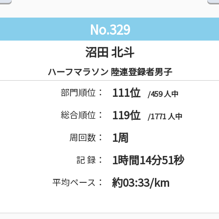
No.329
沼田 北斗
ハーフマラソン 陸連登録者男子
111位
部門順位：
/459 人中
119位
総合順位：
/1771 人中
1周
周回数：
1時間14分51秒
記 録：
約03:33/km
平均ペース：