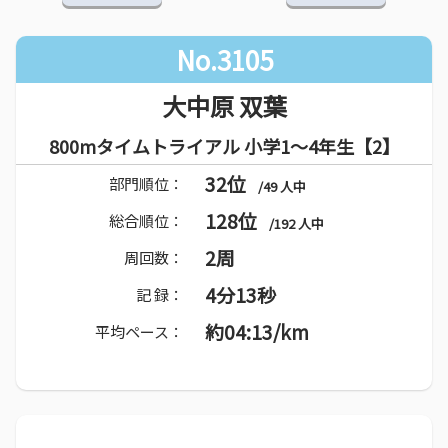
No.3105
大中原 双葉
800mタイムトライアル 小学1～4年生【2】
32位
部門順位：
/49 人中
128位
総合順位：
/192 人中
2周
周回数：
4分13秒
記 録：
約04:13/km
平均ペース：