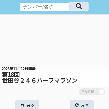
2023年11月12日開催
第18回
世田谷２４６ハーフマラソン
戻 る
更 新