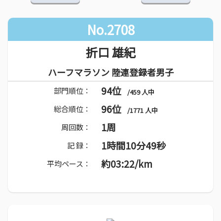
No.2708
折口 雄紀
ハーフマラソン 陸連登録者男子
94位
部門順位：
/459 人中
96位
総合順位：
/1771 人中
1周
周回数：
1時間10分49秒
記 録：
約03:22/km
平均ペース：