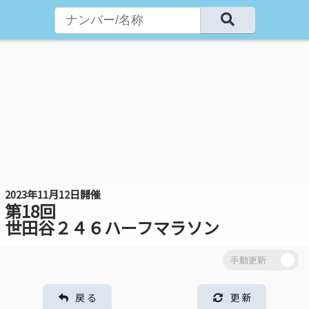
2023年11月12日開催
第18回
世田谷２４６ハーフマラソン
戻 る
更 新