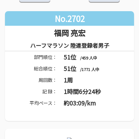
No.2702
福岡 亮宏
ハーフマラソン 陸連登録者男子
51位
部門順位：
/459 人中
51位
総合順位：
/1771 人中
1周
周回数：
1時間6分24秒
記 録：
約03:09/km
平均ペース：