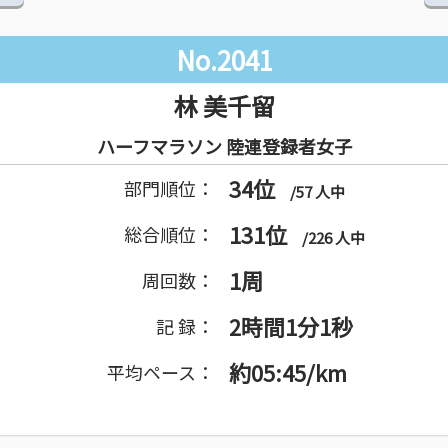
No.2041
林 美千留
ハーフマラソン 陸連登録者女子
34位
部門順位：
/57 人中
131位
総合順位：
/226 人中
1周
周回数：
2時間1分1秒
記 録：
約05:45/km
平均ペース：